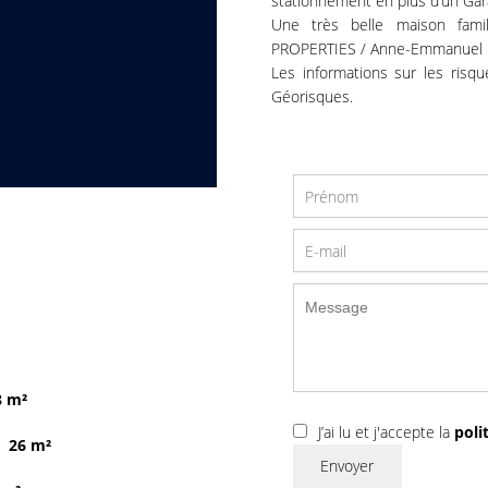
stationnement en plus d’un Gar
Une très belle maison fami
PROPERTIES / Anne-Emmanuel 
Les informations sur les risq
Géorisques.
8 m²
J’ai lu et j'accepte la
poli
26 m²
Envoyer