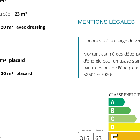
 m²
quipée
23 m²
MENTIONS LÉGALES
20 m²
avec dressing
Honoraires à la charge du v
Montant estimé des dépense
 m²
placard
d'énergie pour un usage stan
partir des prix de l'énergie d
30 m²
placard
5860€ ~ 7980€
e