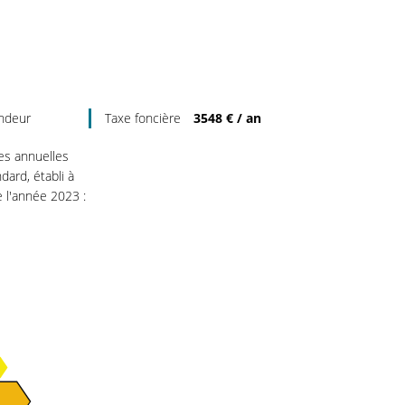
endeur
Taxe foncière
3548 € / an
s annuelles
dard, établi à
e l'année 2023 :