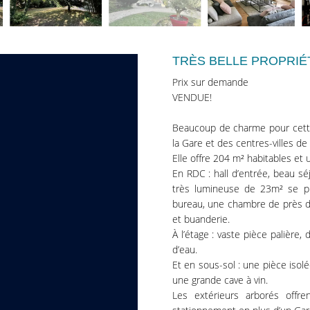
TRÈS BELLE PROPRIÉ
Prix sur demande
VENDUE!
Beaucoup de charme pour cette
la Gare et des centres-villes d
Elle offre 204 m² habitables et
En RDC : hall d’entrée, beau sé
très lumineuse de 23m² se pro
bureau, une chambre de près de
et buanderie.
À l’étage : vaste pièce palièr
d’eau.
Et en sous-sol : une pièce isol
une grande cave à vin.
Les extérieurs arborés offr