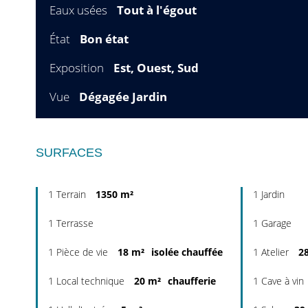
Eaux usées
Tout à l'égout
État
Bon état
Exposition
Est, Ouest, Sud
Vue
Dégagée Jardin
SURFACES
1 Terrain
1350 m²
1 Jardin
1 Terrasse
1 Garage
1 Pièce de vie
18 m²
isolée chauffée
1 Atelier
2
1 Local technique
20 m²
chaufferie
1 Cave à vin