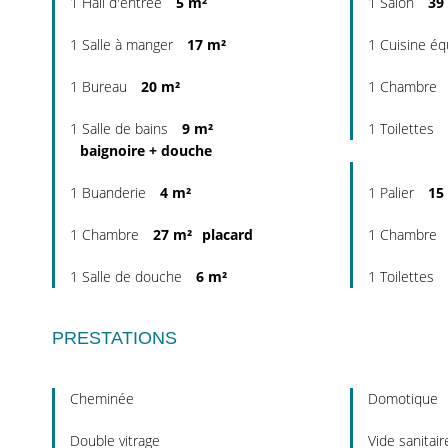
1 Hall d'entrée
5 m²
1 Salon
39
1 Salle à manger
17 m²
1 Cuisine é
1 Bureau
20 m²
1 Chambre
1 Salle de bains
9 m²
1 Toilettes
baignoire + douche
1 Buanderie
4 m²
1 Palier
15
1 Chambre
27 m²
placard
1 Chambre
1 Salle de douche
6 m²
1 Toilettes
PRESTATIONS
Cheminée
Domotique
Double vitrage
Vide sanitair