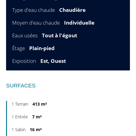
Type d'eau chaude
Chaudière
Moyen d'eau chaude
Individuelle
Eaux usées
Tout à l'égout
Étage
Plain-pied
Exposition
Est, Ouest
SURFACES
1 Terrain
413 m²
1 Entrée
7 m²
1 Salon
16 m²