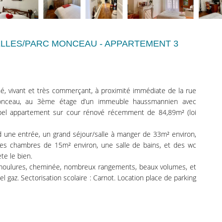
LLES/PARC MONCEAU - APPARTEMENT 3
é, vivant et très commerçant, à proximité immédiate de la rue
onceau, au 3ème étage d’un immeuble haussmannien avec
 bel appartement sur cour rénové récemment de 84,89m² (loi
 une entrée, un grand séjour/salle à manger de 33m² environ,
les chambres de 15m² environ, une salle de bains, et des wc
te le bien.
 moulures, cheminée, nombreux rangements, beaux volumes, et
l gaz. Sectorisation scolaire : Carnot. Location place de parking