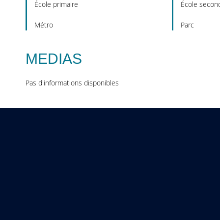
École primaire
École second
Métro
Parc
MEDIAS
Pas d'informations disponibles