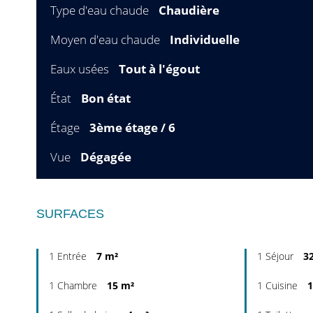
Type d'eau chaude
Chaudière
Moyen d'eau chaude
Individuelle
Eaux usées
Tout à l'égout
État
Bon état
Étage
3ème étage / 6
Vue
Dégagée
SURFACES
1 Entrée
7 m²
1 Séjour
3
1 Chambre
15 m²
1 Cuisine
1