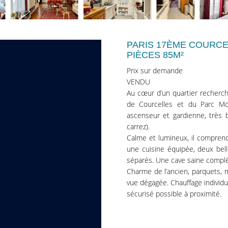
PARIS 17ÈME COURCE
PIÈCES 85M²
Prix sur demande
VENDU
Au cœur d’un quartier recherch
de Courcelles et du Parc M
ascenseur et gardienne, très
carrez).
Calme et lumineux, il comprend
une cuisine équipée, deux bel
séparés. Une cave saine complè
Charme de l’ancien, parquets,
vue dégagée. Chauffage individue
sécurisé possible à proximité.