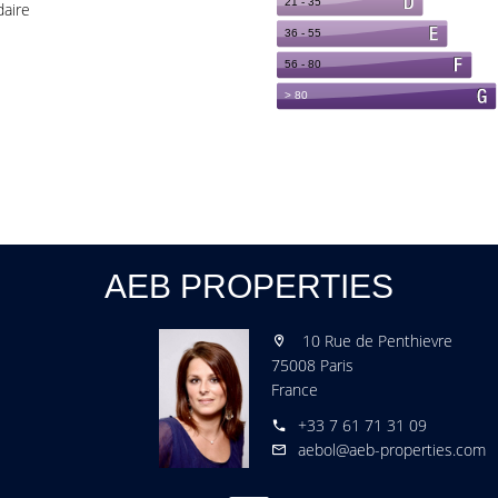
aire
AEB PROPERTIES
10 Rue de Penthievre
75008 Paris
France
+33 7 61 71 31 09
aebol@aeb-properties.com